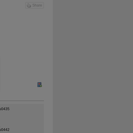
Share
\u0435
,
\u0442