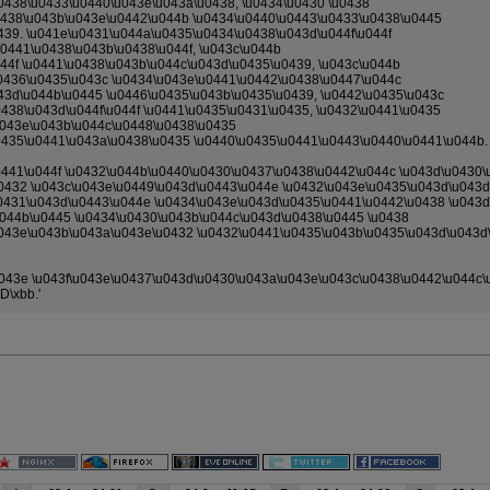
0438\u0433\u0440\u043e\u043a\u0438, \u0434\u0430 \u0438
0438\u043b\u043e\u0442\u044b \u0434\u0440\u0443\u0433\u0438\u0445
39. \u041e\u0431\u044a\u0435\u0434\u0438\u043d\u044f\u044f
0441\u0438\u043b\u0438\u044f, \u043c\u044b
44f \u0441\u0438\u043b\u044c\u043d\u0435\u0439, \u043c\u044b
0436\u0435\u043c \u0434\u043e\u0441\u0442\u0438\u0447\u044c
43d\u044b\u0445 \u0446\u0435\u043b\u0435\u0439, \u0442\u0435\u043c
0438\u043d\u044f\u044f \u0441\u0435\u0431\u0435, \u0432\u0441\u0435
u043e\u043b\u044c\u0448\u0438\u0435
0435\u0441\u043a\u0438\u0435 \u0440\u0435\u0441\u0443\u0440\u0441\u044b.
0441\u044f \u0432\u044b\u0440\u0430\u0437\u0438\u0442\u044c \u043d\u0430
0432 \u043c\u043e\u0449\u043d\u0443\u044e \u0432\u043e\u0435\u043d\u043
u0431\u043d\u0443\u044e \u0434\u043e\u043d\u0435\u0441\u0442\u0438 \u043
u044b\u0445 \u0434\u0430\u043b\u044c\u043d\u0438\u0445 \u0438
043e\u043b\u043a\u043e\u0432 \u0432\u0441\u0435\u043b\u0435\u043d\u043d
u043e \u043f\u043e\u0437\u043d\u0430\u043a\u043e\u043c\u0438\u0442\u044c\
D\xbb.'