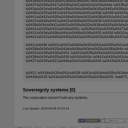
\u043e\u0434\u0438\u043d\u043e\u0447\u043d\u044b\u0435 \u
\u0437\u0430\u0447\u0430\u0441\u0442\u0443\u044e \u043f\u
\u043a\u043e\u0440\u043f\u043e\u0440\u0430\u0446\u0438\u04
\u0440\u0435\u0441\u0443\u0440\u0441\u044b \u0438 \u0443\u
\u0441\u0442\u0430\u043d\u043e\u0432\u0438\u043c\u0441\u0
\u0431\u044b\u0441\u0442\u0440\u0435\u0439 \u043c\u043e\u
\u043f\u043e\u0441\u0442\u0430\u0432\u043b\u0435\u043d\u0
\u0441\u0430\u043c\u044b\u043c, \u043f\u043e\u0434\u0447\u
\u0431\u043e\u043b\u044c\u0448\u0438\u0435 \u0438 \u0431\
\u0441\u0442\u0440\u0430\u0442\u0435\u0433\u0438\u0447\u
\u041c\u044b \u0441\u0442\u0440\u0435\u043c\u0438\u043c\u
\u0438\u0434\u0435\u043e\u043b\u043e\u0433\u0438\u044e \u
\u0441\u0438\u043b\u0443, \u0441\u043f\u043e\u0441\u043e\
\u0438\u0434\u0435\u0438 \u0434\u043e \u0441\u0430\u043c\
\u0437\u0430\u0431\u044b\u0442\u044b\u0445 \u0443\u0433\u
\u0421 \u043d\u0430\u043c\u0438 \u043c\u043e\u0436\u043d\
\u043d\u0430 \u043a\u0430\u043d\u0430\u043b\u0435: \xabETL
Sovereignty systems [0]
The corporation doesn't hold any systems.
Last Update: 2026-08-08 00:53:14