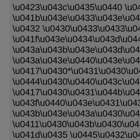
\u0423\u043c\u0435\u0440 \u0
\u041b\u043e\u0433\u043e\u04
\u0432 \u0430\u0433\u0433\u0
\u041f\u043e\u0434\u043d\u04
\u043a\u043b\u043e\u043d\u04
\u043a\u043e\u0440\u043e\u0
\u0417\u0430*\u0431\u0430\u0
\u0444\u0430\u0440\u043c\u0
\u0417\u0430\u0431\u044b\u0
\u043f\u0440\u043e\u0431\u04
\u043b\u043e\u043a\u0430\u0
\u0411\u0430\u043b\u0430\u04
\u041d\u0435 \u0445\u0432\u0