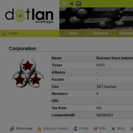
Default
Dark
EVE
InGame Browser
Login
Blog
Universe
Navigat
Corporation
Name
Russian Stars Indust
Ticker
RSTI
Alliance
-
Faction
-
Ceo
SET Asanari
Members
6
URL
-
Tax Rate
0%
corporationID
98098483
Overview
Alliance History
Pilots
Kills
Wars