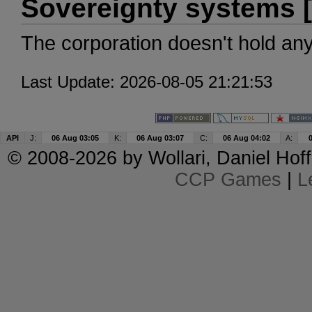
Sovereignty systems [
The corporation doesn't hold an
Last Update: 2026-08-05 21:21:53
API
J:
06 Aug 03:05
K:
06 Aug 03:07
C:
06 Aug 04:02
A:
© 2008-2026 by
Wollari
, Daniel Hoff
CCP Games
|
L