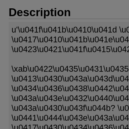
Description
u'\u041f\u041b\u0410\u041d \u
\u0417\u0410\u041b\u041e\u0
\u0423\u0421\u041f\u0415\u04
\xab\u0422\u0435\u0431\u0435
\u0413\u0430\u043a\u043d\u04
\u0434\u0436\u0438\u0442\u04
\u043a\u043e\u0432\u0440\u04
\u043a\u0430\u043f\u044b? \u
\u0441\u0444\u043e\u043a\u0
\u0417\u0430\u0434\u0436\u0