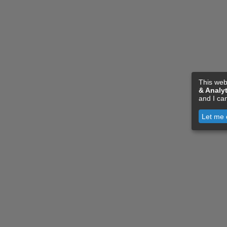
This web
& Analyt
and I ca
Let me