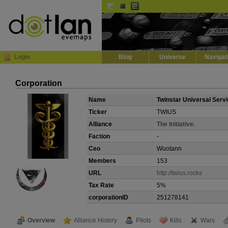
Default
Dark
EVE
InGame Browser
Login
Blog
Universe
Navigat
Corporation
Name
Twinstar Universal Serv
Ticker
TWIUS
Alliance
The Initiative.
Faction
-
Ceo
Wuotann
Members
153
URL
http://twius.rocks
Tax Rate
5%
corporationID
251278141
Overview
Alliance History
Pilots
Kills
Wars