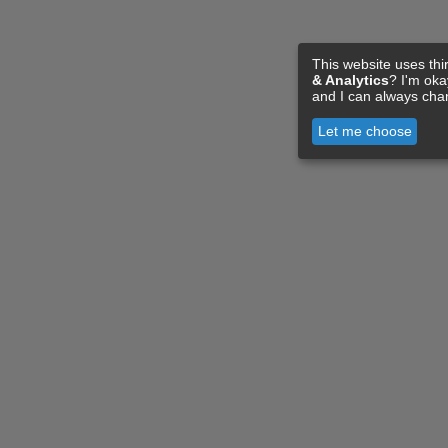
This website uses thi
& Analytics
? I'm ok
and I can always cha
Let me choose