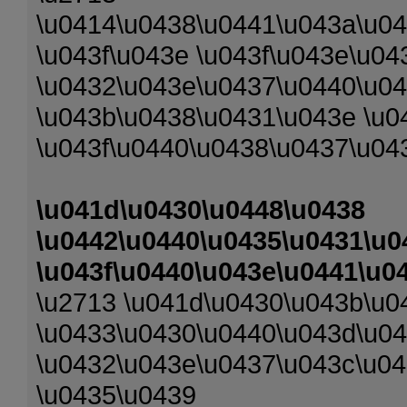
\u0414\u0438\u0441\u043a\u0
\u043f\u043e \u043f\u043e\u0
\u0432\u043e\u0437\u0440\u0
\u043b\u0438\u0431\u043e \u0
\u043f\u0440\u0438\u0437\u04
\u041d\u0430\u0448\u0438
\u0442\u0440\u0435\u0431\u0
\u043f\u0440\u043e\u0441\u0
\u2713 \u041d\u0430\u043b\u0
\u0433\u0430\u0440\u043d\u04
\u0432\u043e\u0437\u043c\u0
\u0435\u0439