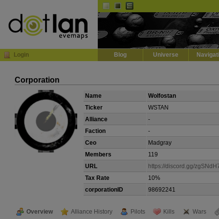
Default
Dark
EVE
InGame Browser
Login
Blog
Universe
Navigat
Corporation
Name
Wolfostan
Ticker
WSTAN
Alliance
-
Faction
-
Ceo
Madgray
Members
119
URL
https://discord.gg/zgSNd
Tax Rate
10%
corporationID
98692241
Overview
Alliance History
Pilots
Kills
Wars