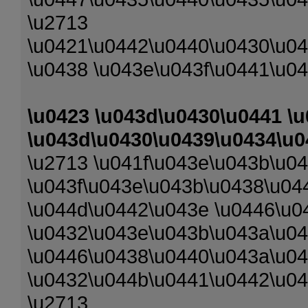
\u2713
\u0421\u0442\u0440\u0430\u0
\u0438 \u043e\u043f\u0441\u0
\u0423 \u043d\u0430\u0441 \
\u043d\u0430\u0439\u0434\u0
\u2713 \u041f\u043e\u043b\u0
\u043f\u043e\u043b\u0438\u04
\u044d\u0442\u043e \u0446\u0
\u0432\u043e\u043b\u043a\u04
\u0446\u0438\u0440\u043a\u04
\u0432\u044b\u0441\u0442\u04
\u2713