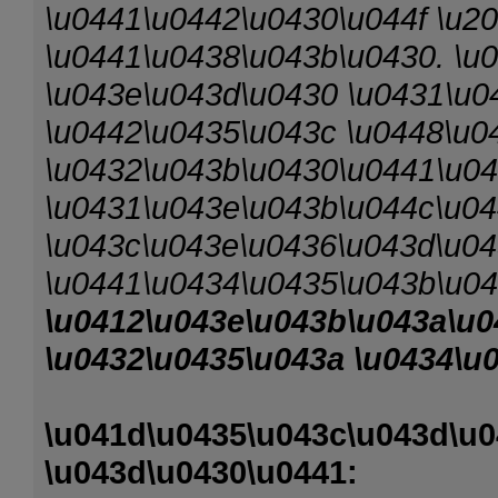
\u0441\u0442\u0430\u044f \u2
\u0441\u0438\u043b\u0430. \u
\u043e\u043d\u0430 \u0431\u0
\u0442\u0435\u043c \u0448\u0
\u0432\u043b\u0430\u0441\u04
\u0431\u043e\u043b\u044c\u0
\u043c\u043e\u0436\u043d\u0
\u0441\u0434\u0435\u043b\u04
\u0412\u043e\u043b\u043a\u0
\u0432\u0435\u043a \u0434\u0
\u041d\u0435\u043c\u043d\u0
\u043d\u0430\u0441: