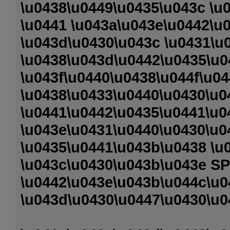
\u0438\u0449\u0435\u043c \u
\u0441 \u043a\u043e\u0442\u
\u043d\u0430\u043c \u0431\u
\u0438\u043d\u0442\u0435\u0
\u043f\u0440\u0438\u044f\u0
\u0438\u0433\u0440\u0430\u0
\u0441\u0442\u0435\u0441\u0
\u043e\u0431\u0440\u0430\u0
\u0435\u0441\u043b\u0438 \u
\u043c\u0430\u043b\u043e SP
\u0442\u043e\u043b\u044c\u0
\u043d\u0430\u0447\u0430\u0