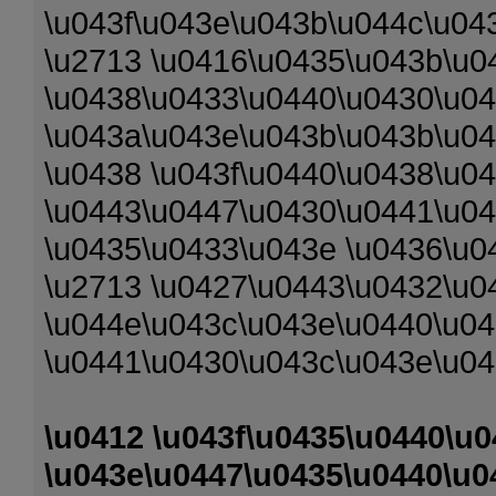
\u043f\u043e\u043b\u044c\u04
\u2713 \u0416\u0435\u043b\u0
\u0438\u0433\u0440\u0430\u04
\u043a\u043e\u043b\u043b\u0
\u0438 \u043f\u0440\u0438\u0
\u0443\u0447\u0430\u0441\u04
\u0435\u0433\u043e \u0436\u0
\u2713 \u0427\u0443\u0432\u0
\u044e\u043c\u043e\u0440\u04
\u0441\u0430\u043c\u043e\u04
\u0412 \u043f\u0435\u0440\u
\u043e\u0447\u0435\u0440\u0