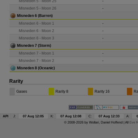
Misneden 5 - Moon 25
-
Misneden 5 - Moon 26
-
Misneden 6
(Barren)
Misneden 6 - Moon 1
-
Misneden 6 - Moon 2
-
Misneden 6 - Moon 3
-
Misneden 7
(Storm)
Misneden 7 - Moon 1
-
Misneden 7 - Moon 2
-
Misneden 8
(Oceanic)
Rarity
Gases
Rarity 8
Rarity 16
Ra
API
J:
07 Aug 12:05
K:
07 Aug 12:08
C:
07 Aug 12:33
A:
© 2008-2026 by
Wollari
, Daniel Hoffend | All
Eve R