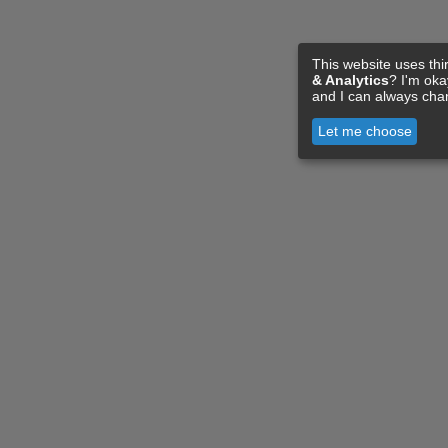
This website uses thi
& Analytics
? I'm ok
and I can always cha
Let me choose