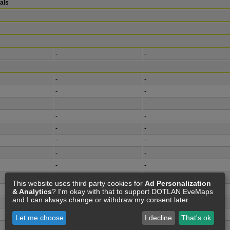
als
-
-
-
-
-
-
-
-
-
-
-
-
-
-
-
-
-
-
-
-
This website uses third party cookies for
Ad Personalization
-
-
& Analytics
? I'm okay with that to support DOTLAN EveMaps
and I can always change or withdraw my consent later.
-
-
-
-
Let me choose
I decline
That's ok
-
-