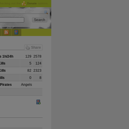
checking out the
Donate
options.
Share
 1h/24h
129
2578
ills
5
124
ills
82
2323
lls
0
8
 Pirates
Angels