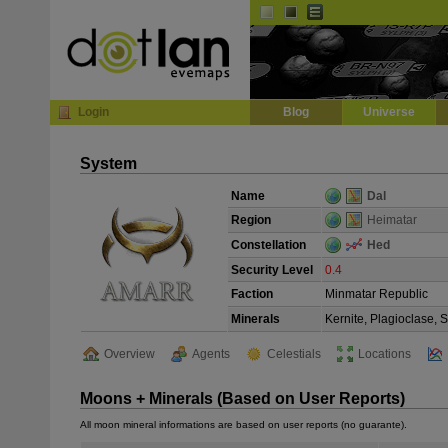
Default
Dark
EVE
InGame Browser
Login
Blog
Universe
System
Name
Dal
Region
Heimatar
Constellation
Hed
Security Level
0.4
Faction
Minmatar Republic
Minerals
Kernite, Plagioclase, 
Overview
Agents
Celestials
Locations
Moons + Minerals (Based on User Reports)
All moon mineral informations are based on user reports (no guarante).