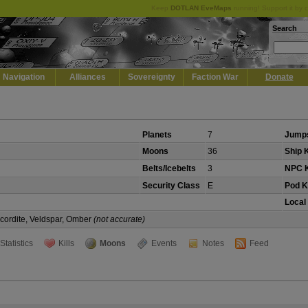
Keep
DOTLAN EveMaps
running! Support it by 
Search
Navigation
Alliances
Sovereignty
Faction War
Donate
Planets
7
Jumps
Moons
36
Ship K
Belts/Icebelts
3
NPC K
Security Class
E
Pod Ki
Local
Scordite, Veldspar, Omber
(not accurate)
Statistics
Kills
Moons
Events
Notes
Feed